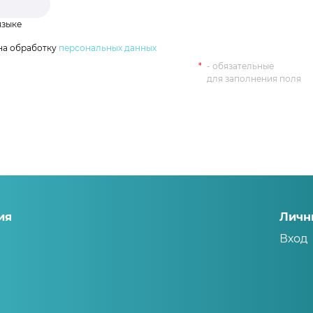
языке
на обработку
персональных данных
- обязательные
для заполнения поля
ия
Личн
Вход